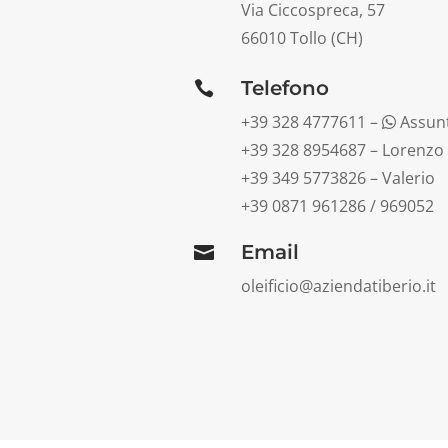
Via Ciccospreca, 57
66010 Tollo (CH)
Telefono

+39 328 4777611 –
Assun
+39 328 8954687 – Lorenzo
+39 349 5773826 – Valerio
+39 0871 961286 / 969052
Email

oleificio@aziendatiberio.it