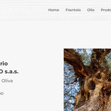
Home
Frantoio
Olio
Prodo
rio
 s.a.s.
 Oliva
no