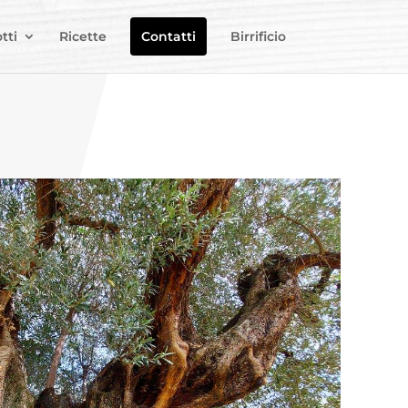
tti
Ricette
Contatti
Birrificio