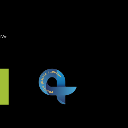
.
IVA: