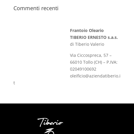
Commenti recenti
Frantoio Oleario
TIBERIO ERNESTO s.a.s.
di Tiberio Valerio
Via Ciccospreca, 57 –
66010 Tollo (CH) – P.IVA:
02049100692
oleificio@aziendatiberio.i
t